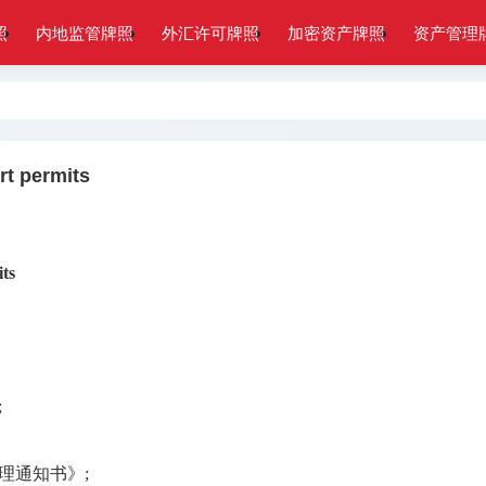
照
内地监管牌照
外汇许可牌照
加密资产牌照
资产管理
permits
ts
;
理通知书》;