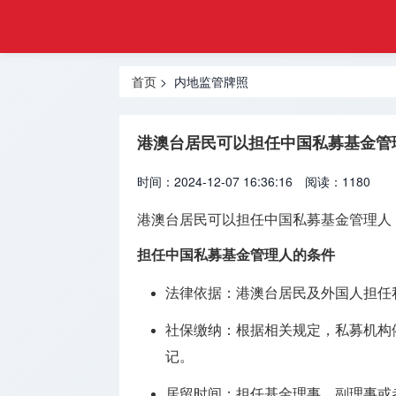
申请
首页
合规
香港监管
监管
首页
> 内地监管牌照
牌照
牌照
内地监管
港澳台居民可以担任中国私募基金管
牌照
时间：2024-12-07 16:36:16
阅读：1180
外汇许可
牌照
港澳台居民
可以
担任中国私募基金管理人
加密资产
担任中国私募基金管理人的条件
牌照
法律依据
：港澳台居民及外国人担任
资产管理
社保缴纳
：根据相关规定，私募机构
牌照
记。
银行支付
居留时间
：担任基金理事、副理事或