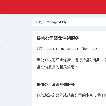
申请
首页
合规
香港监管
监管
首页
> 商业秘书服务
牌照
牌照
内地监管
提供公司清盘注销服务
牌照
时间：2024-11-10 13:26:31
阅读：935
外汇许可
牌照
当公司决定终止运营并进行清盘注销时，
盘注销服务的相关信息：
加密资产
牌照
提供公司清盘注销服务
资产管理
牌照
倘若您决定暂停或结束公司的业务，我们
银行支付