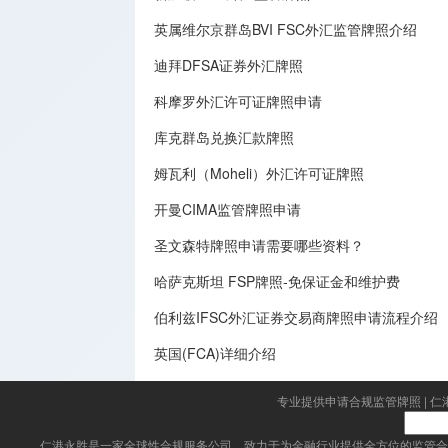
英属维尔京群岛BVI FSC外汇监管牌照介绍
迪拜DFSA证券外汇牌照
科摩罗外汇许可证牌照申请
库克群岛兑换汇款牌照
姆瓦利（Moheli）外汇许可证牌照
开曼CIMA监管牌照申请
圣文森特牌照申请需要哪些资料？
哈萨克斯坦 FSP牌照-免保证金和维护费
伯利兹IFSC外汇证券交易商牌照申请流程介绍
英国(FCA)详细介绍
专业提供申请合规监管牌照
|
仁
仁港永胜
是一家全球性合规服务公司，致力于为金融行业提供全方位的监管合