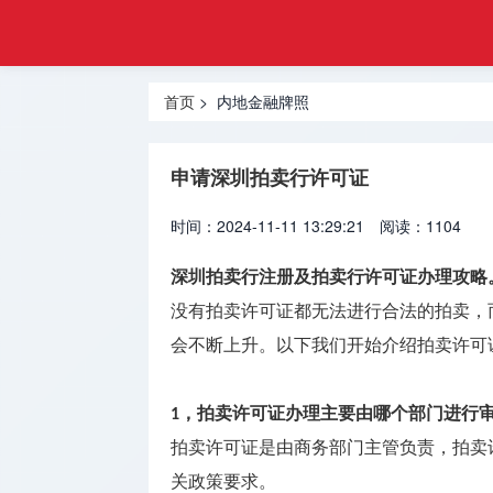
申请
首页
合规
香港监管
监管
首页
> 内地金融牌照
牌照
牌照
内地监管
申请深圳拍卖行许可证
牌照
时间：2024-11-11 13:29:21
阅读：1104
外汇许可
牌照
深圳拍卖行注册
及
拍卖行许可证办理
攻略
没有拍卖许可证都无法进行合法的拍卖，
加密资产
牌照
会不断上升。以下我们开始介绍拍卖许可
资产管理
，拍卖许可证办理主要由哪个部门进行
1
牌照
拍卖许可证是由商务部门主管负责，拍卖
银行支付
关政策要求。