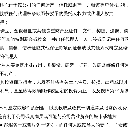
述托付予该公司的任何遗产、信托或财产，并就该等垫付收取利
款或任何代理权条款而获授予的受托人权力或代理人权力；
抵押；
券、珠宝、金银器皿或其他贵重财产及证件、文件、契据、遗嘱、
金或任何其他特别基金或按金，并出任代理人，以加签或登记由任
票、债券、债权证或其他保证款项的证券或以其他方式确定及核
的代理人；
员及受雇人实际使用及占用，并架设、建造、扩建、改建及维修任
不动产；
保障其投资而取得者，以及不时将有关土地售卖、按揭、出租或以
赚取利息，直至该等款项能作较固定的投资为止，以及按照第 91
法律不时厘定或容许的酬金，以及收取及收集一切通常及惯常的收费
能是有利于公司或其雇员或可能与公司营业所在的城市或地方
可能服务于或曾服务于该公司的任何人或该等人的妻子、子女或