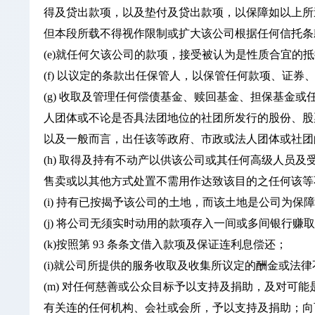
得及贷出款项，以及垫付及贷出款项，以保障如以上所
但本段所载不得视作限制或扩大该公司根据任何信托条
(e)就任何欠该公司的款项，接受被认为是性质合宜的
(f) 以议定的条款出任保管人，以保管任何款项、证
(g) 收取及管理任何偿债基金、赎回基金、担保基
人团体或不论是否具法团地位的社团所发行的股份、股
以及一般而言，出任该等政府、市政或法人团体或社团
(h) 取得及持有不动产以供该公司或其任何高级人
售卖或以其他方式处置不需用作达致该目的之任何该等
(i) 持有已按揭予该公司的土地，而该土地是公司为
(j) 将公司无须实时动用的款项存入一间或多间银行
(k)按照第 93 条条文借入款项及保证连利息偿还；
(i)就公司所提供的服务收取及收集所议定的酬金或
(m) 对任何慈善或公众目标予以支持及捐助，及对可
有关连的任何机构、会社或会所，予以支持及捐助；向