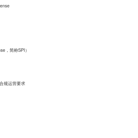
ense
ense，简称SPI）
及合规运营要求